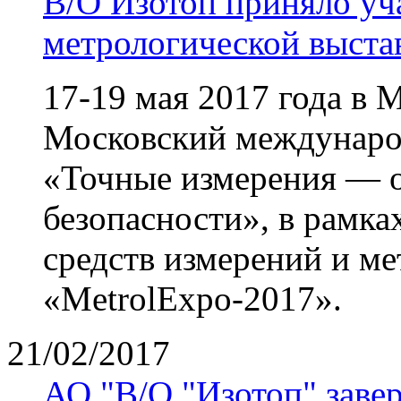
В/О Изотоп приняло уч
метрологической выста
17-19 мая 2017 года в 
Московский междунар
«Точные измерения — о
безопасности», в рамка
средств измерений и ме
«MetrolExpo-2017».
21/02/2017
АО "В/О "Изотоп" заве