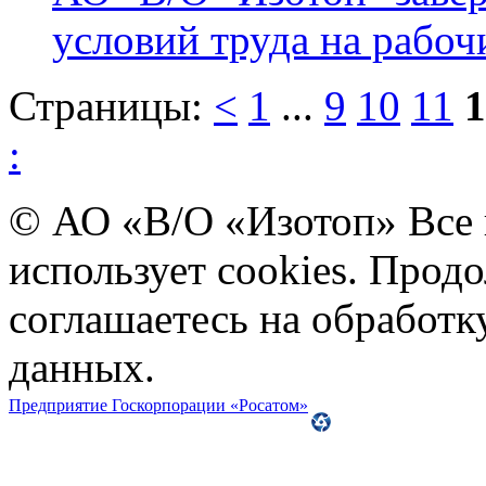
условий труда на рабоч
Страницы:
<
1
...
9
10
11
1
:
© АО «В/О «Изотоп» Все
использует cookies. Прод
соглашаетесь на обработ
данных.
Предприятие Госкорпорации «Росатом»